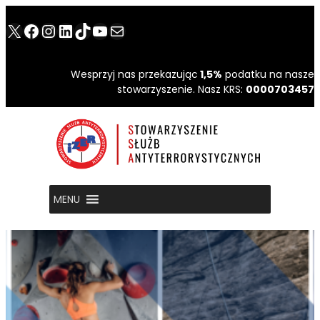
X
Facebook
Instagram
LinkedIn
TikTok
YouTube
Mail
Wesprzyj nas przekazując
1,5%
podatku na nasze
stowarzyszenie. Nasz KRS:
0000703457
MENU