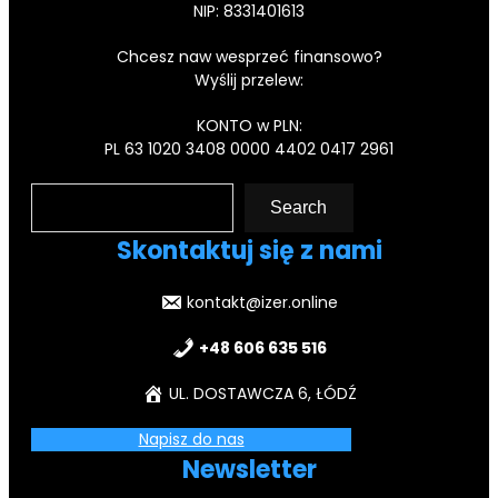
NIP: 8331401613
Chcesz naw wesprzeć finansowo?
Wyślij przelew:
KONTO w PLN:
PL 63 1020 3408 0000 4402 0417 2961
S
Search
z
u
Skontaktuj się z nami
k
a
kontakt@izer.online
j
+48 606 635 516
UL. DOSTAWCZA 6, ŁÓDŹ
Napisz do nas
Newsletter